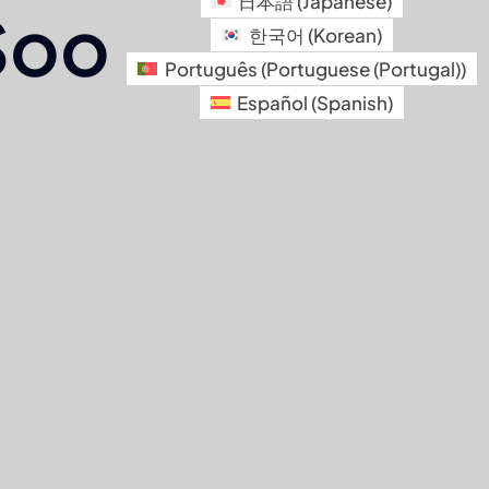
日本語
(
Japanese
)
Soon
한국어
(
Korean
)
Português
(
Portuguese (Portugal)
)
Español
(
Spanish
)