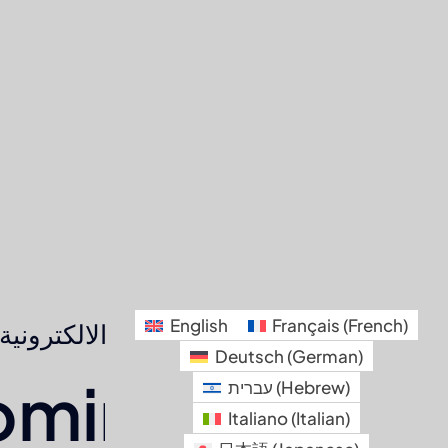
كيوبالي -
لمشاريع
التجارة
English
Français
(
French
)
الالكترونية
Deutsch
(
German
)
oming
עברית
(
Hebrew
)
Italiano
(
Italian
)