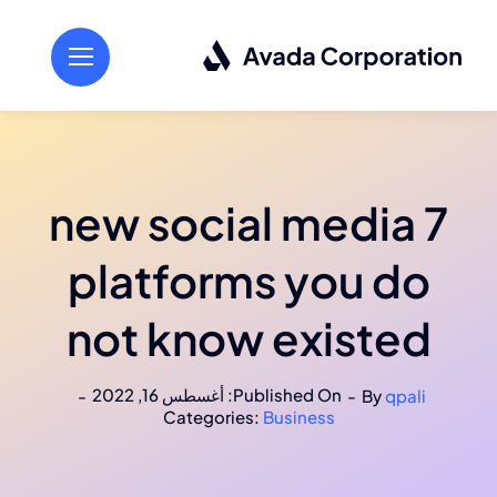
Ski
t
conten
7 new social media
platforms you do
not know existed
Published On: أغسطس 16, 2022
-
-
By
qpali
Categories:
Business