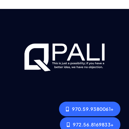
+970.59.9380061
+972.56.8169833