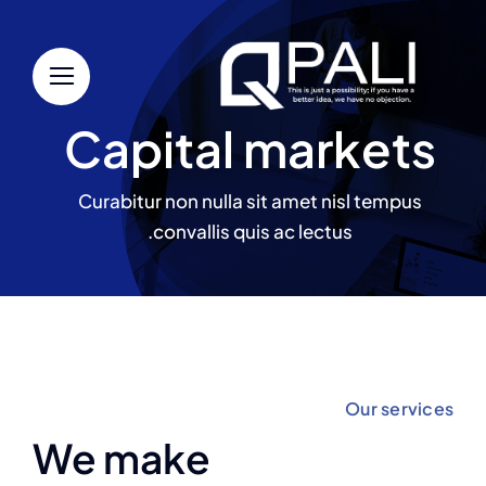
Ski
t
conten
Capital markets
Curabitur non nulla sit amet nisl tempus
convallis quis ac lectus.
Our services
We make