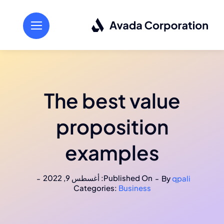
Ski
t
conten
The best value
proposition
examples
Published On: أغسطس 9, 2022
-
-
By
qpali
Categories:
Business