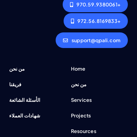
+970.59.9380061
+972.56.8169833
support@qpali.com
Home
من نحن
من نحن
فريقنا
Services
الأسئلة الشائعة
Projects
شهادات العملاء
Resources