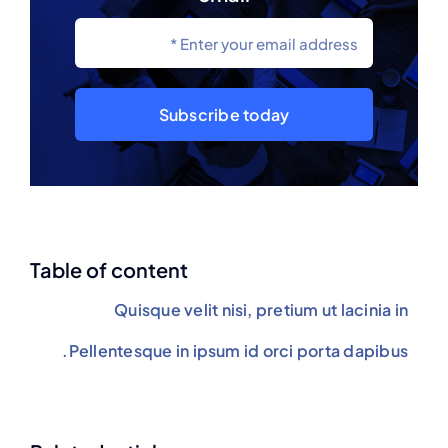
Subscribe today
Table of content
Quisque velit nisi, pretium ut lacinia in
Pellentesque in ipsum id orci porta dapibus.