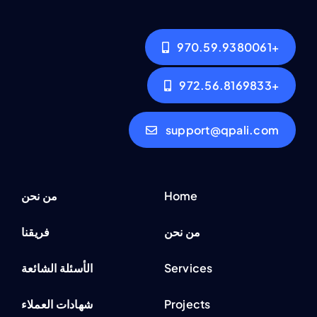
+970.59.9380061
+972.56.8169833
support@qpali.com
Home
من نحن
من نحن
فريقنا
Services
الأسئلة الشائعة
Projects
شهادات العملاء