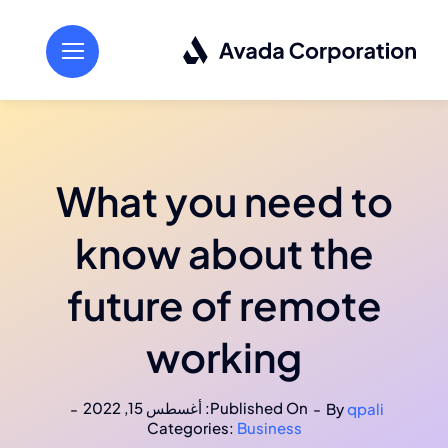
Ski
t
conten
What you need to
know about the
future of remote
working
Published On: أغسطس 15, 2022
-
-
By
qpali
Categories:
Business